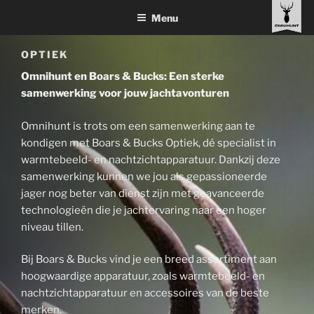
Ga
Menu
naar
de
OPTIEK
inhoud
Omnihunt en Boars & Bucks: Een sterke
samenwerking voor jouw jachtavonturen
Omnihunt is trots om een samenwerking aan te
kondigen met Boars & Bucks Optiek, dé specialist in
warmtebeeld- en nachtzichtapparatuur. Dankzij deze
samenwerking kunnen we jou als gepassioneerde
jager nog beter van dienst zijn met geavanceerde
technologieën die je jachtervaring naar een hoger
niveau tillen.
Bij Boars & Bucks vind je een breed assortiment aan
hoogwaardige apparatuur, zoals warmtebeeld- en
nachtzichtapparatuur en accessoires van de beste
merken.