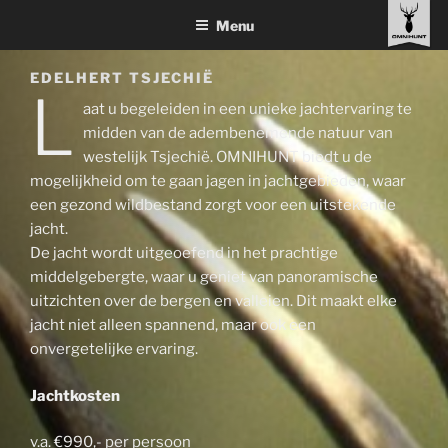
Ga
Menu
naar
de
EDELHERT TSJECHIË
inhoud
L
aat u begeleiden in een unieke jachtervaring te
midden van de adembenemende natuur van
westelijk Tsjechië. OMNIHUNT biedt u de
mogelijkheid om te gaan jagen in jachtgebieden, waar
een gezond wildbestand zorgt voor een uitstekende
jacht.
De jacht wordt uitgeoefend in het prachtige
middelgebergte, waar u geniet van panoramische
uitzichten over de bergen en valleien. Dit maakt elke
jacht niet alleen spannend, maar ook een
onvergetelijke ervaring.
Jachtkosten
v.a. €990,- per persoon