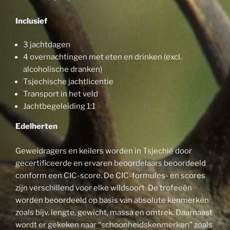
Inclusief
3 jachtdagen
4 overnachtingen met eten en drinken (excl.
alcoholische dranken)
Tsjechische jachtlicentie
Transport in het veld
Jachtbegeleiding 1:1
Edelherten
Geweidragers en keilers worden in Tsjechië door
gecertificeerde en ervaren beoordelaars beoordeeld
conform een CIC-score. De CIC-formules- en scores
zijn verschillend voor elke wildsoort. De trofeeën
worden beoordeeld op basis van absolute kenmerken
zoals bijv. lengte, gewicht, massa en omtrek. Daarnaast
wordt er gekeken naar “schoonheidskenmerken” zoals