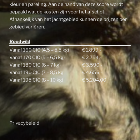
kleur en pareling. Aan de hand van deze score wordt
bepaald wat de kosten zijn voor het afschot.
Afhankelijk van het jachtgebied kunnen de prijzen per
gebied variëren.
Roodwild
Vanaf 160 CIC (4,5 – 5,5 kg)
€ 1.899,-
Vanaf 170 CIC (5 – 6,5 kg)
€ 2.754,-
Vanaf 180 CIC (6 – 7 kg)
€ 3.590,-
Vanaf 190 CIC (7 – 8,5 kg
€ 4.656,-
Vanaf 195 CIC (8 – 10 kg)
€ 5.204,00
Privacybeleid