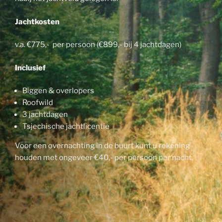
Jachtkosten
v.a. €775,- per persoon (€899,- bij 4 jachtdagen)
Inclusief
Biggen & overlopers
Roofwild
3 jachtdagen
Tsjechische jachtlicentie
Voor een overnachting in de buurt kunt u rekening
houden met ongeveer €40,- per persoon per nacht.