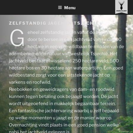
Ga
Menu
naar
de
ZELFSTANDIG JAGEN IN TSJECHIË
inhoud
G
eheel zelfstandig jagen vanaf de hoogzit of
door te bersen in een jachtveld van circa 800
hectare in een vrije wildbaan te midden van de
adembenemende natuur van westelijk Tsjechië. Het
jachtveld bestaat afwisselend 250 hectare veld, 500
hectare bos en 30 hectare aan waterpartijen. Een goed
wildbestand zorgt voor een uitstekende jacht op
varkens en roofwild.
Reebokken en geweidragers van dam- en roodwild
kunnen tegen betaling ook bejaagd worden. De jacht
wordt uitgeoefend in makkelijk begaanbaar terrein.
Een fantastische jachtervaring waarbij u zelf bepaald
op welke momenten u jaagt en de manier waarop.
Overnachting vindt plaats in een goed pension welke
nabij het jachtveld gelegen is.